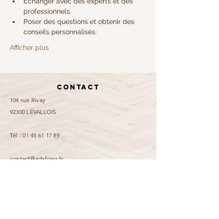
Échanger avec des experts et des 
professionnels.
Poser des questions et obtenir des 
conseils personnalisés.
Afficher plus
Contact
104 rue Rivay
92300 LEVALLOIS
Tél :
01 45 61 17 89
contact@adaforss.fr
Mentions légales
Informations accessibilité